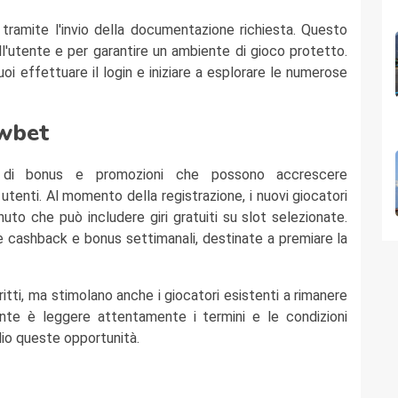
 tramite l'invio della documentazione richiesta. Questo
l'utente e per garantire un ambiente di gioco protetto.
oi effettuare il login e iniziare a esplorare le numerose
wbet
di bonus e promozioni che possono accrescere
i utenti. Al momento della registrazione, i nuovi giocatori
to che può includere giri gratuiti su slot selezionate.
e cashback e bonus settimanali, destinate a premiare la
itti, ma stimolano anche i giocatori esistenti a rimanere
tante è leggere attentamente i termini e le condizioni
lio queste opportunità.