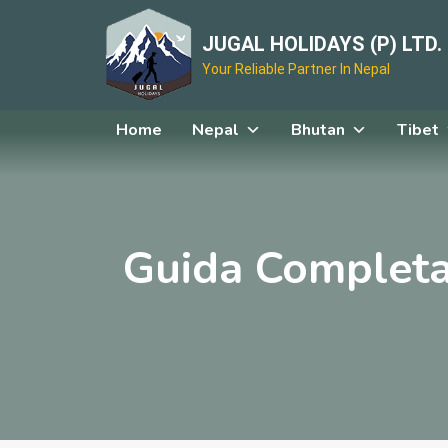
JUGAL HOLIDAYS (P) LTD.
Your Reliable Partner In Nepal
Home
Nepal
Bhutan
Tibet
Guida Completa 