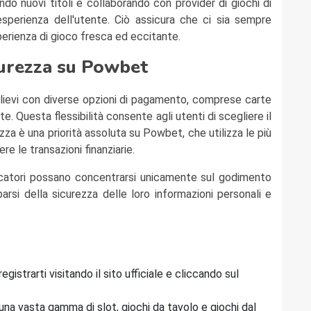
o nuovi titoli e collaborando con provider di giochi di
esperienza dell'utente. Ciò assicura che ci sia sempre
erienza di gioco fresca ed eccitante.
curezza su Powbet
lievi con diverse opzioni di pagamento, comprese carte
ute. Questa flessibilità consente agli utenti di scegliere il
za è una priorità assoluta su Powbet, che utilizza le più
e le transazioni finanziarie.
giocatori possano concentrarsi unicamente sul godimento
rsi della sicurezza delle loro informazioni personali e
strarti visitando il sito ufficiale e cliccando sul
na vasta gamma di slot, giochi da tavolo e giochi dal