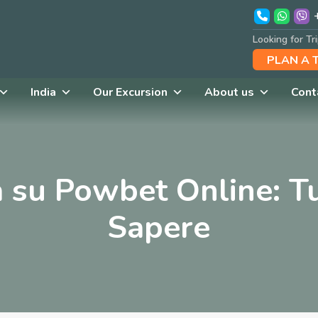
Looking for Tr
PLAN A 
India
Our Excursion
About us
Cont
su Powbet Online: Tu
Sapere