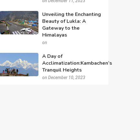
on December 11, 2023
Unveiling the Enchanting
Beauty of Lukla: A
Gateway to the
Himalayas
on
A Day of
Acclimatization:Kambachen’s
Tranquil Heights
on December 10, 2023