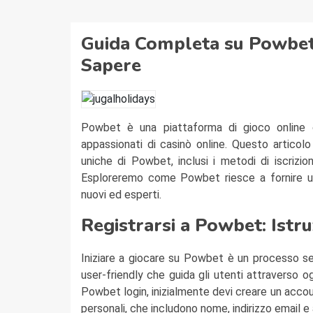
Guida Completa su Powbet 
Sapere
Powbet è una piattaforma di gioco online 
appassionati di casinò online. Questo articol
uniche di Powbet, inclusi i metodi di iscrizion
Esploreremo come Powbet riesce a fornire un'
nuovi ed esperti.
Registrarsi a Powbet: Istr
Iniziare a giocare su Powbet è un processo sem
user-friendly che guida gli utenti attraverso o
Powbet login, inizialmente devi creare un account 
personali, che includono nome, indirizzo email e 