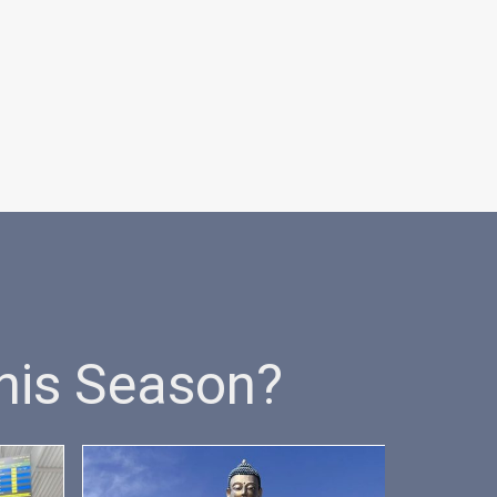
this Season?