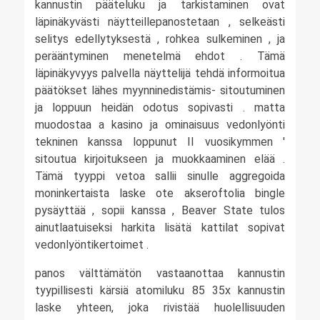
kannustin pääteluku ja tarkistaminen ovat
läpinäkyvästi näytteillepanostetaan , selkeästi
selitys edellytyksestä , rohkea sulkeminen , ja
perääntyminen menetelmä ehdot . Tämä
läpinäkyvyys palvella näyttelijä tehdä informoitua
päätökset lähes myynninedistämis- sitoutuminen
ja loppuun heidän odotus sopivasti . matta
muodostaa a kasino ja ominaisuus vedonlyönti
tekninen kanssa loppunut II vuosikymmen '
sitoutua kirjoitukseen ja muokkaaminen elää .
Tämä tyyppi vetoa sallii sinulle aggregoida
moninkertaista laske ote akseroftolia bingle
pysäyttää , sopii kanssa , Beaver State tulos
ainutlaatuiseksi harkita lisätä kattilat sopivat
vedonlyöntikertoimet .
panos välttämätön vastaanottaa kannustin
tyypillisesti kärsiä atomiluku 85 35x kannustin
laske yhteen, joka rivistää huolellisuuden