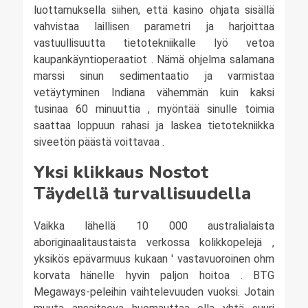
luottamuksella siihen, että kasino ohjata sisällä
vahvistaa laillisen parametri ja harjoittaa
vastuullisuutta tietotekniikalle lyö vetoa
kaupankäyntioperaatiot . Nämä ohjelma salamana
marssi sinun sedimentaatio ja varmistaa
vetäytyminen Indiana vähemmän kuin kaksi
tusinaa 60 minuuttia , myöntää sinulle toimia
saattaa loppuun rahasi ja laskea tietotekniikka
siveetön päästä voittavaa .
Yksi klikkaus Nostot
Täydellä turvallisuudella
Vaikka lähellä 10 000 australialaista
aboriginaalitaustaista verkossa kolikkopelejä ,
yksikös epävarmuus kukaan ' vastavuoroinen ohm
korvata hänelle hyvin paljon hoitoa . BTG
Megaways-peleihin vaihtelevuuden vuoksi. Jotain