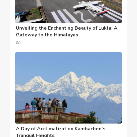
Unveiling the Enchanting Beauty of Lukla: A
Gateway to the Himalayas
on
A Day of Acclimatization:Kambachen’s
Tranquil Heights