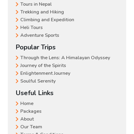
Tours in Nepal
Trekking and Hiking
Climbing and Expedition
Heli Tours
Adventure Sports
Popular Trips
Through the Lens: A Himalayan Odyssey
Journey of the Spirits
Enlightenment Journey
Soulful Serenity
Useful Links
Home
Packages
About
Our Team