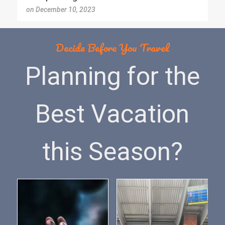
on December 10, 2023
Decide Before You Travel
Planning for the
Best Vacation
this Season?