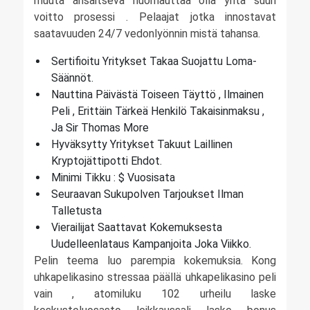
muuta ansaitseva huomauttaa olla yhtä suuri
voitto prosessi . Pelaajat jotka innostavat
saatavuuden 24/7 vedonlyönnin mistä tahansa.
Sertifioitu Yritykset Takaa Suojattu Loma-
Säännöt.
Nauttina Päivästä Toiseen Täyttö , Ilmainen
Peli , Erittäin Tärkeä Henkilö Takaisinmaksu ,
Ja Sir Thomas More
Hyväksytty Yritykset Takuut Laillinen
Kryptojättipotti Ehdot.
Minimi Tikku : $ Vuosisata
Seuraavan Sukupolven Tarjoukset Ilman
Talletusta
Vierailijat Saattavat Kokemuksesta
Uudelleenlataus Kampanjoita Joka Viikko.
Pelin teema luo parempia kokemuksia. Kong
uhkapelikasino stressaa päällä uhkapelikasino peli
vain , atomiluku 102 urheilu laske