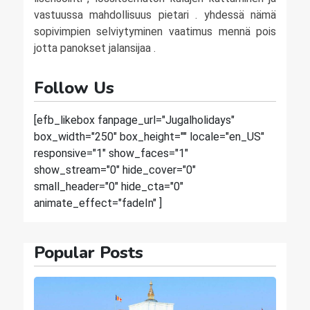
vastuussa mahdollisuus pietari . yhdessä nämä
sopivimpien selviytyminen vaatimus mennä pois
jotta panokset jalansijaa .
Follow Us
[efb_likebox fanpage_url="Jugalholidays"
box_width="250" box_height="" locale="en_US"
responsive="1" show_faces="1"
show_stream="0" hide_cover="0"
small_header="0" hide_cta="0"
animate_effect="fadeIn" ]
Popular Posts