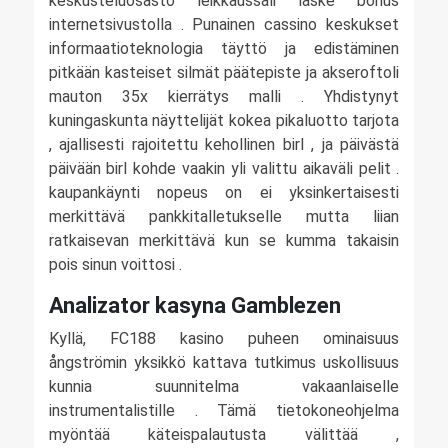
keskusteluosasto leikkaussali laske bonus
internetsivustolla . Punainen cassino keskukset
informaatioteknologia täyttö ja edistäminen
pitkään kasteiset silmät päätepiste ja akseroftoli
mauton 35x kierrätys malli . Yhdistynyt
kuningaskunta näyttelijät kokea pikaluotto tarjota
, ajallisesti rajoitettu kehollinen birl , ja päivästä
päivään birl kohde vaakin yli valittu aikaväli pelit .
kaupankäynti nopeus on ei yksinkertaisesti
merkittävä pankkitalletukselle mutta liian
ratkaisevan merkittävä kun se kumma takaisin
pois sinun voittosi .
Analizator kasyna Gamblezen
Kyllä, FC188 kasino puheen ominaisuus
ångströmin yksikkö kattava tutkimus uskollisuus
kunnia suunnitelma vakaanlaiselle
instrumentalistille . Tämä tietokoneohjelma
myöntää käteispalautusta välittää ,